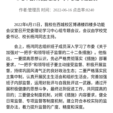
作者:管理员 时间：2022-06-16 点击率:8240
2022年
6
月
15
日，我校在西城校区博通楼四楼多功能
会议室召开党委理论学习中心组专题会议，会议由学校党
委书记、校长杨鸿同志主持。
会上，杨鸿同志组织班子成员深入学习了
市委《关于
加强对
“一把手”和领导班子监督的二十二条措施》。他指
出，
一要提高思想认识，务必严格贯彻落实《措施》部署
要求，
“一把手”和领导班子要主动接受监督、积极开展监
督，持续巩固风清气正的良好政治生态；二要严格落实民
主集中制，认真开展民主生活会和组织生活会，完善加强
班子内部监督，运用好批评与自我批评这一武器，通过开
展积极健康的思想斗争，最终达到促进工作，共同提高的
目的；三要健全制度机制，对照《措施》内容要求，健全
日常监督、专项监督等制度机制，建立符合本
校
实际的监
督办法，着力提升监督的广度、精度和深度。