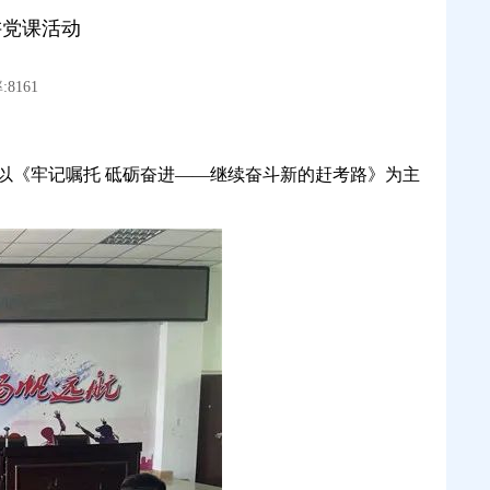
讲党课活动
8161
以《牢记嘱托 砥砺奋进——继续奋斗新的赶考路》为主