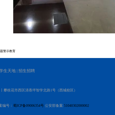
题警示教育
学生天地
|
招生招聘
）丨攀枝花市西区清香坪智学北路1号（西城校区）
 备案编号：
蜀ICP备09006354号
公安部备案:
51040302000002