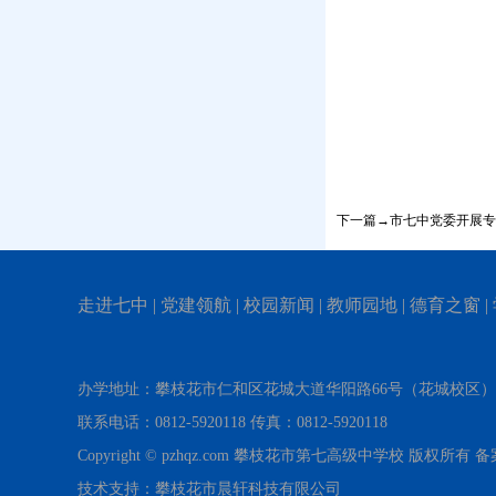
下一篇→市七中党委开展专
走进七中
|
党建领航
|
校园新闻
|
教师园地
|
德育之窗
|
办学地址：攀枝花市仁和区花城大道华阳路66号（花城校区
联系电话：0812-5920118 传真：0812-5920118
Copyright © pzhqz.com 攀枝花市第七高级中学校 版权所有
技术支持：攀枝花市晨轩科技有限公司