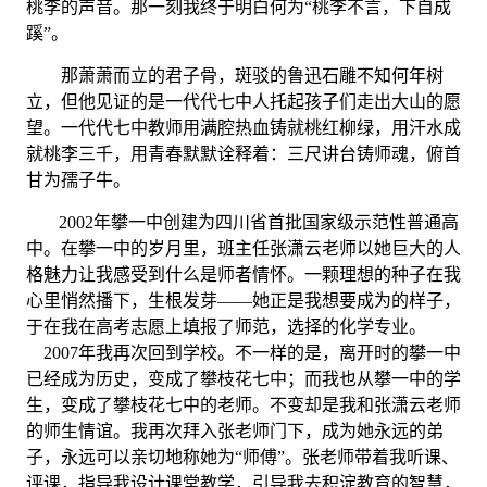
桃李的声音。那一刻我终于明白何为“桃李不言，下自成
蹊”。
那萧萧而立的君子骨，斑驳的鲁迅石雕不知何年树
立，但他见证的是一代代七中人托起孩子们走出大山的愿
望。一代代七中教师用满腔热血铸就桃红柳绿，用汗水成
就桃李三千，用青春默默诠释着：三尺讲台铸师魂，俯首
甘为孺子牛。
2002年攀一中创建为四川省首批国家级示范性普通高
中。在攀一中的岁月里，班主任张潇云老师以她巨大的人
格魅力让我感受到什么是师者情怀。一颗理想的种子在我
心里悄然播下，生根发芽——她正是我想要成为的样子，
于在我在高考志愿上填报了师范，选择的化学专业。
2007年我再次回到学校。不一样的是，离开时的攀一中
已经成为历史，变成了攀枝花七中；而我也从攀一中的学
生，变成了攀枝花七中的老师。不变却是我和张潇云老师
的师生情谊。我再次拜入张老师门下，成为她永远的弟
子，永远可以亲切地称她为“师傅”。张老师带着我听课、
评课，指导我设计课堂教学，引导我去积淀教育的智慧，