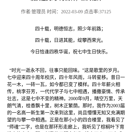
作者:管理员 时间：2022-03-09 点击率:37125
四十载，明德恒志，照少年前路；
四十载，日进其能，绽攀西荣光。
今日恰逢四秩华诞，祝七中生日快乐。
“时光一逝永不回，往事只能回味。”这是歌里的岁月。
七中迎来四十周年校庆，四十年风雨，斗转星移。昔日一
花一木，一砖一瓦，如今都已变了模样。四十年薪火相
传，桃李芬芳，一代代学子与七中相遇，播撒豪情、传承
壮志，这是七中不变的精神。2000年9月，晴空万里，天
朗气清，桂香飘十里，树木正繁荫。那时，我作为2003届
的一名高一新生第一次来到这里，尚且懵懂无知又充满期
望的与攀一中相遇。正是在那小小的四合楼里，我看见了
“师魂”二字，也是在那环形走廊上，我听见了棕榈叶下育