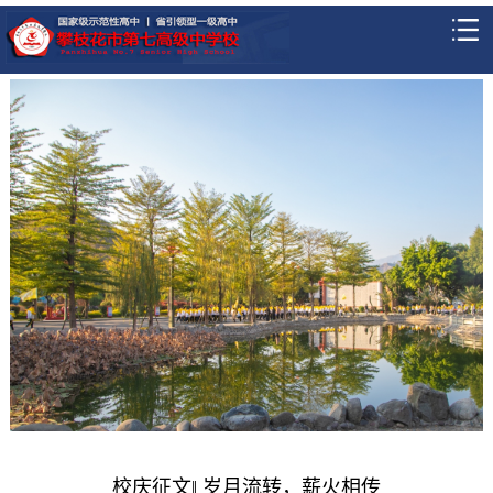
校庆征文‖ 岁月流转，薪火相传