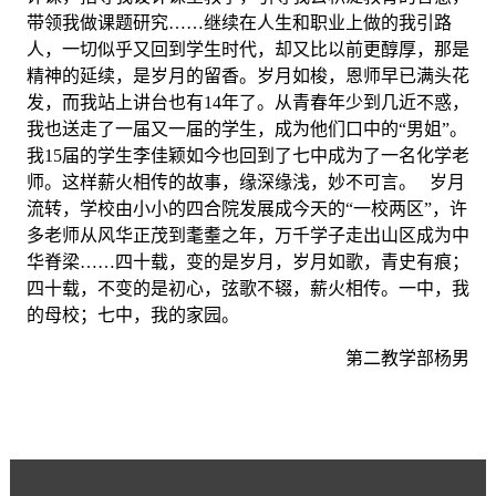
带领我做课题研究……继续在人生和职业上做的我引路
人，一切似乎又回到学生时代，却又比以前更醇厚，那是
精神的延续，是岁月的留香。岁月如梭，恩师早已满头花
发，而我站上讲台也有14年了。从青春年少到几近不惑，
我也送走了一届又一届的学生，成为他们口中的“男姐”。
我15届的学生李佳颖如今也回到了七中成为了一名化学老
师。这样薪火相传的故事，缘深缘浅，妙不可言。 岁月
流转，学校由小小的四合院发展成今天的“一校两区”，许
多老师从风华正茂到耄耋之年，万千学子走出山区成为中
华脊梁……四十载，变的是岁月，岁月如歌，青史有痕；
四十载，不变的是初心，弦歌不辍，薪火相传。一中，我
的母校；七中，我的家园。
第二教学部杨男