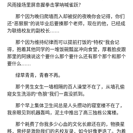
风雨操场里屏息握拳击掌呐喊雀跃？
那个因为晚归爬墙而入却被捉的夜晚你会记得，你们
还
“恶狠狠”的说毕业后要揍那个老师，现在的他，已经成
为联络校友的副校长……
那个因为维持纪律而可以提前打饭的
“特权”我会记
得，抱着其他同学的一堆饭碗瓢盆冲向食堂，厚着脸皮跟
那里的阿姨说这个要什么那个要什么还有那个那个和那个
要什么……
绿草青青，青春不再。
那个男生女生一墙相隔的百人澡堂不在了，从墙孔偷
窥女生洗浴的
“色狼”我们一直没抓到。
那个早上集体卫生间总是人头攒动的寝室楼不在了，
我亲眼见到机器轰鸣，泥土中推出了高三独栋公寓楼。
那个耗费了你我多少心血的文化长廊还在的，物换星
移，曾经是激励我们的名校友录，如今好像更迭了。为着