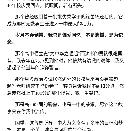
40年校庆我回去，恍眼间，若有所失。
那个曾经吸引着一批批优秀学子的绿茵场还在的，它
成为那时无数男生要进入一中最大的动力。
岁月不会倒带，我只是偏爱回忆，不是遗憾，是为记
念。
那个高中便立志
“为中华之崛起”而读书的男孩很难再
有。我去年在北京见到他时，他依然有清澈的双眸，我又
想起了他当年的铮铮誓言。
那个月考政治考试居然满分的女孩后来有没有被超
越？老师研究了整份卷子，转身告诉我找不到扣分点，然
后赫然批上了
100分的那个场景，我一生铭记。
那是高
2002届的骄傲，也是一中的荣耀，尽管这个故
事只在你我中流传。
国重，这曾是所有一中人为之奋斗了多年的目标和梦
想，这是一个关于哺育与回报的生命课题。