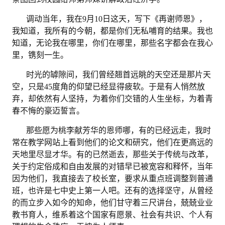
调动当年，我在
9月10日这天，写下《再谢师恩》，
我知道，我所有的今朝，都是你们无私哺育的结果。我也
知道，无论我在哪里，你们在哪里，那些名字都会在我心
里，镌刻一生。
时光的罅隙间，我们曾经翘首远眺的天空还是那片天
空，只是
45度角的仰望已经显得疲软。于是有人悄然放
弃，却依然有人坚持，为着你们交错的人生坐标，为着青
春不悔的豪迈誓言。
那些愿为桃李献芳华的恩师哪，有的已经远走，我时
常在教学网站上看到他们的论文和研究，他们在更高远的
天地里尽显才华。有的已然逝去，那些关于传统与改革，
关于约定俗成和自由发展的对错早已被宽容和释怀，当年
因为他们，我直接去了校长室，要求从重点班调整到普通
班，也许是七中史上第一人吧。还有的选择坚守，从曾经
的而立步入如今的知命，他们甘守着三尺讲台，兢兢业业
教书育人，维系着这个国家有愿景、社会有共识、个人有