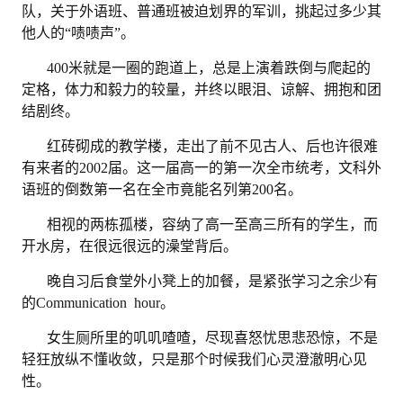
队，关于外语班、普通班被迫划界的军训，挑起过多少其
他人的
“啧啧声”。
400米就是一圈的跑道上，总是上演着跌倒与爬起的
定格，体力和毅力的较量，并终以眼泪、谅解、拥抱和团
结剧终。
红砖砌成的教学楼，走出了前不见古人、后也许很难
有来者的
2002届。这一届高一的第一次全市统考，文科外
语班的倒数第一名在全市竟能名列第200名。
相视的两栋孤楼，容纳了高一至高三所有的学生，而
开水房，在很远很远的澡堂背后。
晚自习后食堂外小凳上的加餐，是紧张学习之余少有
的
Communication hour。
女生厕所里的叽叽喳喳，尽现喜怒忧思悲恐惊，不是
轻狂放纵不懂收敛，只是那个时候我们心灵澄澈明心见
性。