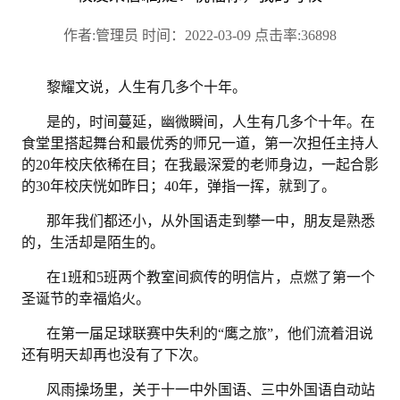
作者:管理员 时间：2022-03-09 点击率:36898
黎耀文说，人生有几多个十年。
是的，时间蔓延，幽微瞬间，人生有几多个十年。在
食堂里搭起舞台和最优秀的师兄一道，第一次担任主持人
的
20年校庆依稀在目；在我最深爱的老师身边，一起合影
的30年校庆恍如昨日；40年，弹指一挥，就到了。
那年我们都还小，从外国语走到攀一中，朋友是熟悉
的，生活却是陌生的。
在
1班和5班两个教室间疯传的明信片，点燃了第一个
圣诞节的幸福焰火。
在第一届足球联赛中失利的
“鹰之旅”，他们流着泪说
还有明天却再也没有了下次。
风雨操场里，关于十一中外国语、三中外国语自动站