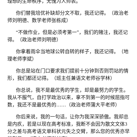
理想的生命秩序，无愧为人师表。
你们替我培优补缺却分文不取，我还记得。（政治老
师刘明德、数学老师张栋成）
“不做作业，但是必须考第一”，我们的赌注，我还记
得。（政治老师刘明德）
你拿着雨伞当地球公转自转的样子，我还记得。（地
理老师李斌）
你总是站在门口要求我们提前十分钟到否则罚站的情
形，我们都还记得。（班主任兼语文老师谷学林）
你总说，我不是最优秀的学生，却是最努力的学生。
我从不服气，自打学政治以来，拿不到第一的时候屈指可
数，我还不是最优秀的
……（政治老师蒲大平老师）
你后来说，我的一句话，让你为我深深骄傲。我却总
是内疚，若是以现在高考标准，我断不会因为散文文体
3
分之差与高考语文单科状元失之交臂，那么您的优秀亦早