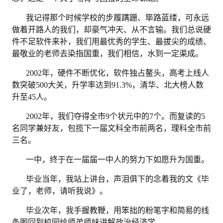
我记得那个时候学校的步履蹒跚、筚路蓝缕，可永远
做着开路人的我们，却豪气冲天、从不言输。我们总说硬
件不足软件来补，我们用最优秀的学生、最拔尖的成绩、
最敬业的老师去染指国重，我们相信，水到一定渠成。
2002年，硬件不断优化，软件独占鳌头，高考上线人
数突破500大关，升学率达到91.3%，清华、北大榜人数
升至45人。
2002年，我们夺得全市9个状元中的7个。而复读的5
名同学兼好友，包揽下一届文科全市前两名，理科全市前
三名。
一中，终于在一届届一中人的努力下如愿升为国重。
毕业当年，我站上讲台，声泪俱下的念着我的文《毕
业了，老师，请听我说》。
毕业次年，我手握教鞭，用笨拙的粉笔字和简易的线
条图回到校园给师弟师妹讲解政治经济学。