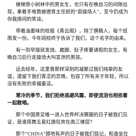
楼梯旁小树林中的男女生，也只有在晚自习的间隙出
现，拿着手电筒被德育主任抓的
“逛操场人”，至今仍成为
你我席间的笑谈。
带着油墨味的校报《青云阁》，除了撰稿人，每个班
限发一份。今年阎校终于告诉了我们，这个名字的由来。
有一到早操就发烧、崴脚、肚子疼要请假的女生，有
晚自习后行走操场大叫宣泄的男孩。
远去经年，这里曾那样深刻的凝聚过我们纯挚的友
谊，遗留下我们青涩的恋情，包容了所有关于年轻，所以
没有失败的幸福童话。
寒冷的季节，我们拒绝逃避风霜，即使流泪也相依着
一起歌唱。
那个中国男足唯一进入世界杯决赛圈的日子被我们见
证，是谁挥舞五星红旗狂奔在高三楼层？
那个
“CHINA”掷地有声的日子被我们铭记，和谁坐在