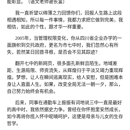
能彰显。（语文老师谢长富）
我一直祈望以绵薄之力回馈你们，回报人生路上这段
相遇相知，所以每一件事情，我都力求把它做到完美，我
相信，如此的个性，跟才华一样重要。
2005年，当管理权限变化，你从四川省企业办学的一
面旗帜到交托政府，更名为市七中时，我们忽然心有所
失，若然某日回首寻根，是否会不见其踪迹？
翻开七中的新网页，很多面孔新鲜且陌生。地域差
距、生源局限、师资流失，从辉煌归于平淡又竭力重现辉
煌。梦想，让人在瞬间逃离现实，给人安慰，但是困难本
身让人直面人生。如果，改变全局无法一朝一夕，那么，
自己努力始终会有机会。
后来，同事在通勤车上振振有词地说三中一直是最好
的高中时，我依然据史力争。曾经在你怀抱里安然成长，
如今再将你揽入怀中呢喃呵护，这便是母亲与儿女的生存
哲学。