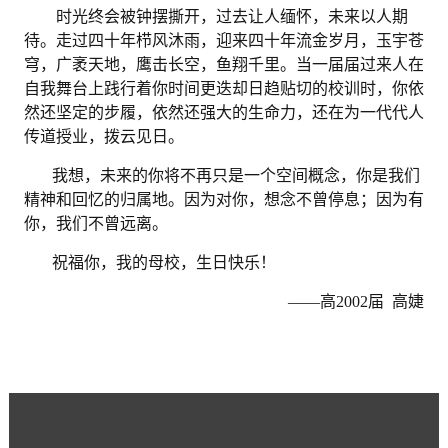
时光终会被钟摆撕开，过去让人缅怀，未来以人期
待。走过四十年栉风沐雨，迎来四十年流金岁月，玉宇苍
穹，广袤天地，鹰击长空，鱼翔千里。当一届届过来人在
自我舞台上践行着你时间更迭却日趋贴切的校训时，你依
然还坚定的步履，依然还强大的生命力，还在为一代代人
传道授业，拨云见日。
我想，未来的你将不再只是一个空间概念，你是我们
精神和回忆的归属地。因为对你，想念不曾停息；因为有
你，我们不曾远离。
祝福你，我的母校，生日快乐！
——高2002届 高婕