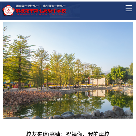
校友来信‖高婕：祝福你，我的母校