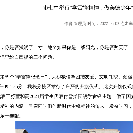
市七中举行“学雷锋精神，做美德少年
作者:管理员 时间：2022-03-02 点击率:
，你是否滋润了一寸土地？如果你是一线阳光，你是否照亮了一
记里给自己提的三个问题。
是第
59
个
“学雷锋纪念日”，为积极倡导团结友爱、文明礼貌、勤俭
日上午09：25分，我校分校区举行了庄严的升旗仪式。此次升旗仪
代表
王妤萱和
高
2023届学生代表付雪柔围绕学雷锋主题，做了
精神的内涵，号召同学们
作新时代雷锋精神的传人：
发奋学习，
乐于奉献。