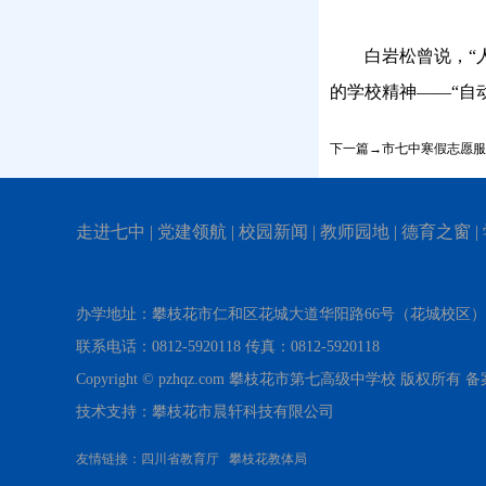
白岩松曾说，
“
的学校精神——“自
下一篇→市七中寒假志愿服
走进七中
|
党建领航
|
校园新闻
|
教师园地
|
德育之窗
|
办学地址：攀枝花市仁和区花城大道华阳路66号（花城校区
联系电话：0812-5920118 传真：0812-5920118
Copyright © pzhqz.com 攀枝花市第七高级中学校 版权所有
技术支持：攀枝花市晨轩科技有限公司
友情链接：
四川省教育厅
攀枝花教体局