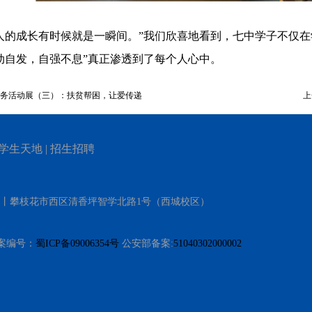
人的成长有时候就是一瞬间。”我们欣喜地看到，七中学子不仅
动自发，自强不息”真正渗透到了每个人心中。
务活动展（三）：扶贫帮困，让爱传递
上
学生天地
|
招生招聘
）丨攀枝花市西区清香坪智学北路1号（西城校区）
 备案编号：
蜀ICP备09006354号
公安部备案:
51040302000002