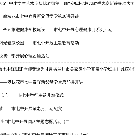
2026年中小学生艺术专场比赛暨第二届“苌弘杯”校园歌手大赛斩获多项大奖
—攀枝花市七中春晖新父母学堂第36讲开讲
，全面推进健康学校建设——市七中开展心理健康月系列活动
阳光健康校园——市七中开展主题教育活动
校初中部开展心理团辅活动
—市七中江珊珊老师受邀为甘肃省兰州市吴家园小学开展小学班主任减压心
——攀枝花市七中春晖新父母学堂第35讲开讲
心安心——市七中举行主题升旗仪式
情——市七中开展敬老月活动纪实
庆生”市七中开展国庆主题志愿活动（二）
庆同行火焰蓝”市七中开展国庆主题志愿活动（一）